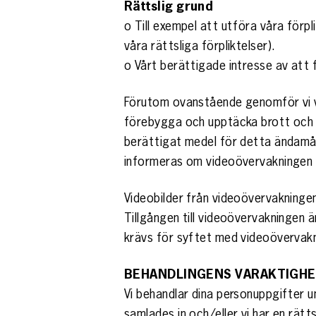
Rättslig grund
o Till exempel att utföra våra förpl
våra rättsliga förpliktelser).
o Vårt berättigade intresse av att f
Förutom ovanstående genomför vi v
förebygga och upptäcka brott och 
berättigat medel för detta ändamål
informeras om videoövervakningen 
Videobilder från videoövervakningen
Tillgången till videoövervakningen 
krävs för syftet med videoövervak
BEHANDLINGENS VARAKTIGH
Vi behandlar dina personuppgifter u
samlades in och/eller vi har en rätt