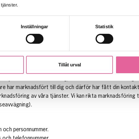
s och telefonnummer.
tjänster.
m befattning och arbetsplats.
ler liknande.
Inställningar
Statistik
ahåller oss.
 t.ex. genom nyhetsbrev, sociala medier, publikationer och
Tillåt urval
menter, eller när det annars krävs enligt tillämplig lag, 
 samtycke för marknadsföring, såvida inte marknadsföringen
are har marknadsfört till dig och därför har fått din konta
nadsföring av våra tjänster. Vi kan rikta marknadsföring ti
sseavvägning).
mn och personnummer.
s och telefonnummer.