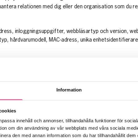
hantera relationen med dig eller den organisation som du r
-adress, inloggningsuppgifter, webbläsartyp och version, we
yp, hårdvarumodell, MAC-adress, unika enhetsidentifierar
funktionalitet.
r webbplats baserat på hur den används, för att analysera 
Information
tillhandahålla och utveckla vår webbplats (Intresseavvägnin
ändiga används med ditt samtycke (Samtycke).
cookies
npassa innehåll och annonser, tillhandahålla funktioner för soci
mation om din användning av vår webbplats med våra sociala medi
n.
era den med annan information som du har tillhandahållit dem e