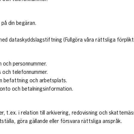
r på din begäran.
med dataskyddslagstiftning (Fullgöra våra rättsliga förplikt
mn och personnummer.
s och telefonnummer.
m befattning och arbetsplats.
konto och betalningsinformation.
er, t.ex. i relation till arkivering, redovisning och skattemäs
ställa, göra gällande eller försvara rättsliga anspråk.