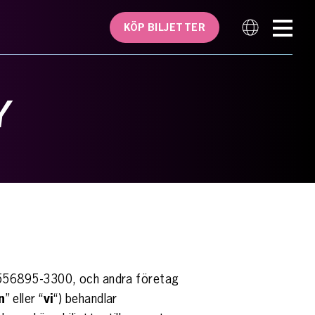
KÖP BILJETTER
Y
. 556895-3300, och andra företag
n
” eller “
vi
“) behandlar