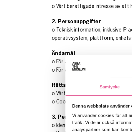
o Vårt berättigade intresse av att 
2. Personuppgifter
o Teknisk information, inklusive IP
operativsystem, plattform, enhetst
Ändamål
o För att säkerställa vår webbplats 
o För att utveckla och analysera vå
Rättslig grund
Samtycke
o Vårt berättigade intresse av att 
o Cookies som inte är strikt nödv
Denna webbplats använder 
Vi använder cookies för att a
3. Personuppgifter
trafik. Vi delar också infor
o Identitetsinformation såsom nam
analyspartner som kan kombin