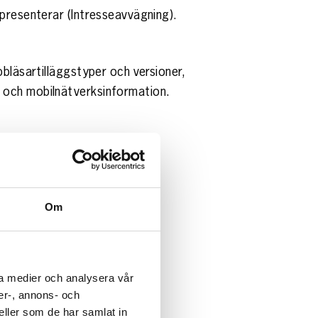
epresenterar (Intresseavvägning).
bbläsartilläggstyper och versioner,
e och mobilnätverksinformation.
ditt online beteende.
Om
g).
ala medier och analysera vår
er-, annons- och
ller som de har samlat in