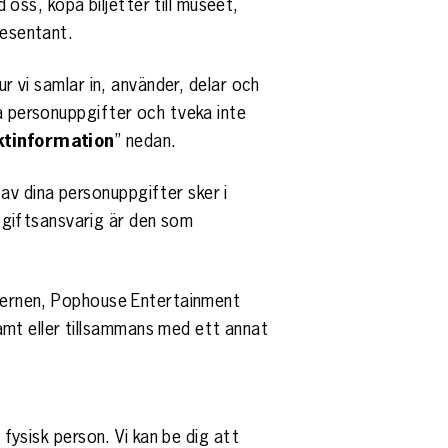
ss, köpa biljetter till museet,
resentant.
ur vi samlar in, använder, delar och
na personuppgifter och tveka inte
ktinformation
” nedan.
av dina personuppgifter sker i
pgiftsansvarig är den som
oncernen, Pophouse Entertainment
mt eller tillsammans med ett annat
 fysisk person. Vi kan be dig att