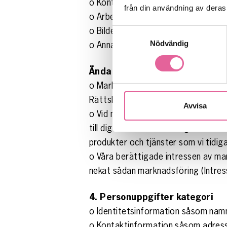
o Kontaktinformation såsom adres
från din användning av deras 
o Arbetsrelaterade uppgifter såso
o Bilder tagna vid våra evenemang el
Samtyckesval
Nödvändig
o Annan information som du tillhand
Ändamål
o Marknadsföring av våra tjänster,
Rättslig grund
Avvisa
o Vid marknadsföring gentemot konsu
till dig endast om du har gett ditt
produkter och tjänster som vi tidig
o Våra berättigade intressen av mark
nekat sådan marknadsföring (Intre
4. Personuppgifter kategori
o Identitetsinformation såsom na
o Kontaktinformation såsom adres