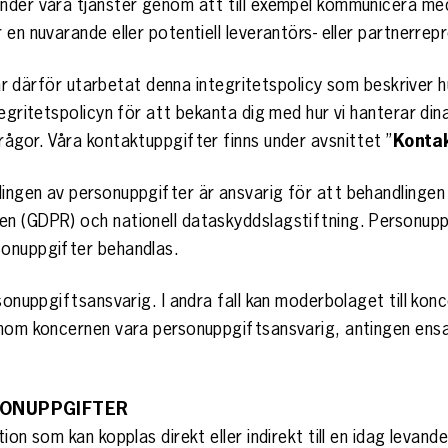
der våra tjänster genom att till exempel kommunicera med o
en nuvarande eller potentiell leverantörs- eller partnerrep
 har därför utarbetat denna integritetspolicy som beskriver h
tegritetspolicyn för att bekanta dig med hur vi hanterar di
ågor. Våra kontaktuppgifter finns under avsnittet ”
Konta
ngen av personuppgifter är ansvarig för att behandlingen 
en (GDPR) och nationell dataskyddslagstiftning. Personup
sonuppgifter behandlas.
rsonuppgiftsansvarig. I andra fall kan moderbolaget till k
inom koncernen vara personuppgiftsansvarig, antingen ensa
SONUPPGIFTER
on som kan kopplas direkt eller indirekt till en idag levande