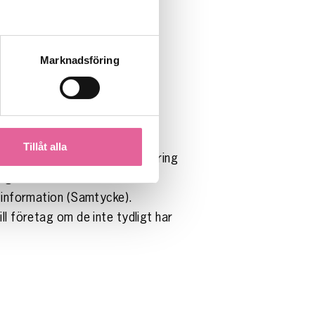
Marknadsföring
 evenemang.
Tillåt alla
kommer vi att rikta marknadsföring
 gäller samma eller liknande
ktinformation (Samtycke).
ll företag om de inte tydligt har