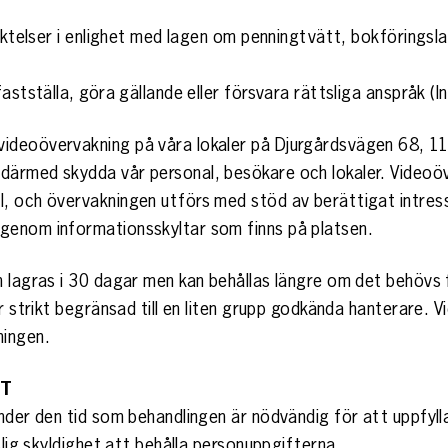
iktelser i enlighet med lagen om penningtvätt, bokföringsla
astställa, göra gällande eller försvara rättsliga anspråk (
ideoövervakning på våra lokaler på Djurgårdsvägen 68, 11
därmed skydda vår personal, besökare och lokaler. Videoö
, och övervakningen utförs med stöd av berättigat intress
genom informationsskyltar som finns på platsen.
 lagras i 30 dagar men kan behållas längre om det behövs f
är strikt begränsad till en liten grupp godkända hanterare.
ningen.
ET
nder den tid som behandlingen är nödvändig för att uppfyll
slig skyldighet att behålla personuppgifterna.